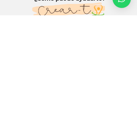
CREAR-T no es solo una clínica multidisciplinaria, sino un
lugar donde se fomenta el aprendizaje, la diversión y la
mejora de la calidad de vida
Contacto
C. San Eufrasio, 11, 23740 Andújar, Jaén
creartclinica@gmail.com